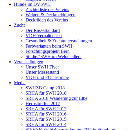
Hunde im DVSWH
Züchterliste des Vereins
Welpen & Deckmeldungen
Deckrüden des Vereins
Zucht
Der Rassestandard
VDH Verhaltenstest
Gesundheit & Zuchtuntersuchungen
Farbvarianten beim SWH
Forschungsprojekt Bern
Studie:"SWH im Welpenalter"
Veranstaltungen
Unser SWH Flyer
Unser Messestand
VDH und FCI Termine
Media
SWHZB Camp 2018
SRHA für SWH 2018
SRHA 2018 Wanderung zur Elbe
Herbsttreffen 2017
SRHA für SWH 2017
SRHA für SWH 2016
SRHA für SWH 2015
SRHA für SWH 2014
SWHZB Frühjahrswanderung 2014 in Straubing