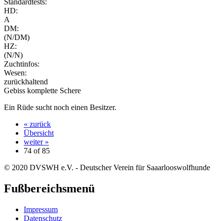
Standardtests:
HD:
A
DM:
(N/DM)
HZ:
(N/N)
Zuchtinfos:
Wesen:
zurückhaltend
Gebiss komplette Schere
Ein Rüde sucht noch einen Besitzer.
« zurück
Übersicht
weiter »
74 of
85
© 2020 DVSWH e.V. - Deutscher Verein für Saaarlooswolfhunde
Fußbereichsmenü
Impressum
Datenschutz